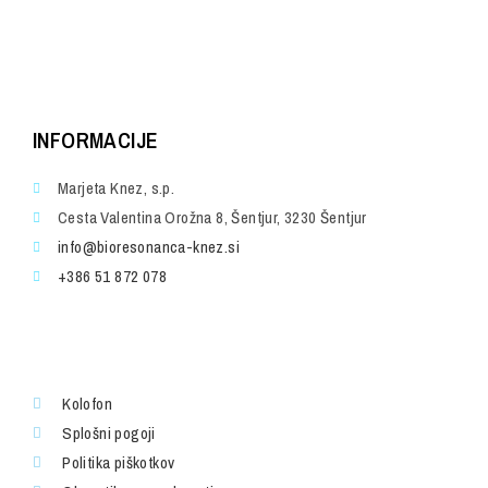
INFORMACIJE
Marjeta Knez, s.p.
Cesta Valentina Orožna 8, Šentjur, 3230 Šentjur
info@bioresonanca-knez.si
+386 51 872 078
Kolofon
Splošni pogoji
Politika piškotkov