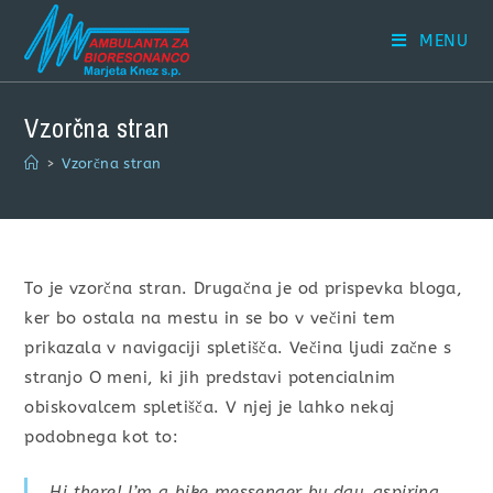
MENU
Vzorčna stran
>
Vzorčna stran
To je vzorčna stran. Drugačna je od prispevka bloga,
ker bo ostala na mestu in se bo v večini tem
prikazala v navigaciji spletišča. Večina ljudi začne s
stranjo O meni, ki jih predstavi potencialnim
obiskovalcem spletišča. V njej je lahko nekaj
podobnega kot to:
Hi there! I’m a bike messenger by day, aspiring